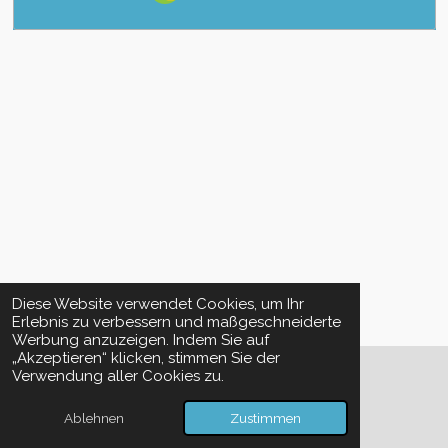
Diese Website verwendet Cookies, um Ihr
Erlebnis zu verbessern und maßgeschneiderte
Werbung anzuzeigen. Indem Sie auf
„Akzeptieren“ klicken, stimmen Sie der
Verwendung aller Cookies zu.
© 2025 - 2026 Tanjas-Seite
Mit Unterstützung von
Webador
Ablehnen
Zustimmen